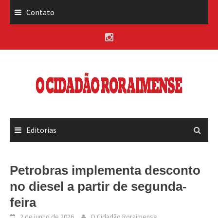
Skip
Contato
to
content
Editorias
Petrobras implementa desconto
no diesel a partir de segunda-
feira
2 de junho de 2026
O Cidadão Roraimense