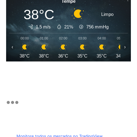
Tempe
38°C
Limpo
1.5 m/s
21%
756
mmHg
00:00
01:00
02:00
03:00
04:00
05:00
‹
›
38°C
38°C
36°C
35°C
35°C
34°C
Monitore todos os mercados no TradingView