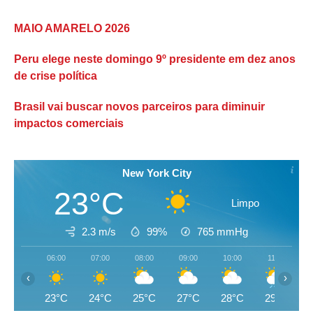
MAIO AMARELO 2026
Peru elege neste domingo 9º presidente em dez anos
de crise política
Brasil vai buscar novos parceiros para diminuir
impactos comerciais
New York City
23°C
Limpo
2.3 m/s
99%
765
mmHg
06:00
07:00
08:00
09:00
10:00
11:00
‹
›
23°C
24°C
25°C
27°C
28°C
29°C