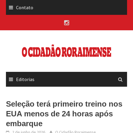
Skip
Contato
to
content
Editorias
Seleção terá primeiro treino nos
EUA menos de 24 horas após
embarque
2 de junho de 2026
O Cidadão Roraimense