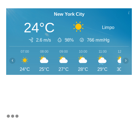
New York City
24°C
Limpo
2.6 m/s
98%
766
mmHg
07:00
08:00
09:00
10:00
11:00
12:00
‹
›
24°C
25°C
27°C
28°C
29°C
30°C