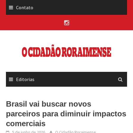
Skip
Contato
to
content
Editorias
Brasil vai buscar novos
parceiros para diminuir impactos
comerciais
5 de junho de 2026
O Cidadão Roraimense