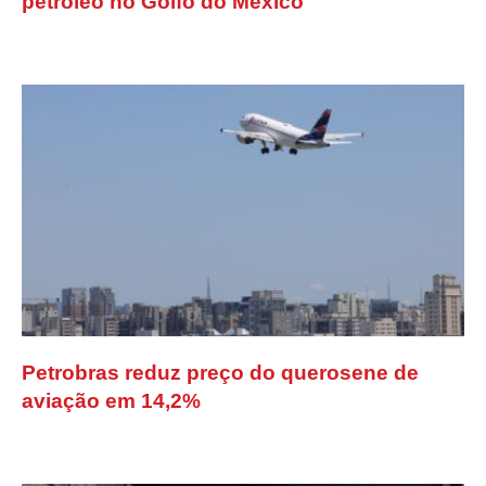
petróleo no Golfo do México
Petrobras reduz preço do querosene de
aviação em 14,2%