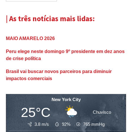
| As três notícias mais lidas:
MAIO AMARELO 2026
Peru elege neste domingo 9º presidente em dez anos
de crise política
Brasil vai buscar novos parceiros para diminuir
impactos comerciais
New York City
25°C
Chuvisco
3.8 m/s
92%
765
mmHg