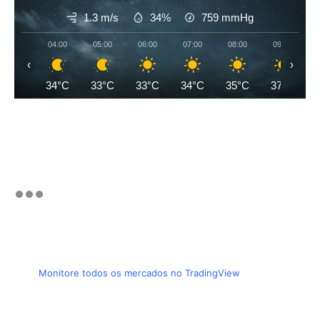
1.3 m/s
34%
759
mmHg
04:00
05:00
06:00
07:00
08:00
09:00
‹
›
34°C
33°C
33°C
34°C
35°C
37°C
Monitore todos os mercados no TradingView