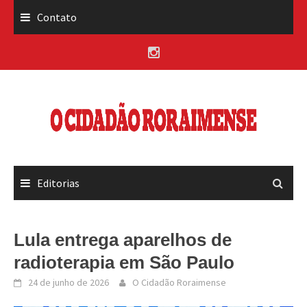
Skip
Contato
to
content
Editorias
Lula entrega aparelhos de
radioterapia em São Paulo
24 de junho de 2026
O Cidadão Roraimense