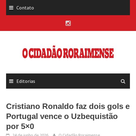
Skip
Contato
to
content
Editorias
Cristiano Ronaldo faz dois gols e
Portugal vence o Uzbequistão
por 5×0
24 de junho de 2026
O Cidadão Roraimense