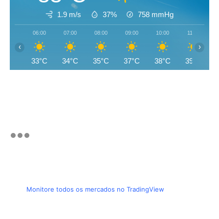
1.9 m/s
37%
758
mmHg
06:00
07:00
08:00
09:00
10:00
11:00
‹
›
33°C
34°C
35°C
37°C
38°C
39°C
Monitore todos os mercados no TradingView