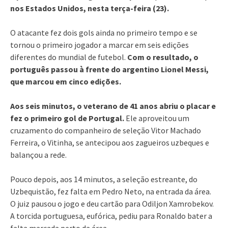
nos Estados Unidos, nesta terça-feira (23).
O atacante fez dois gols ainda no primeiro tempo e se
tornou o primeiro jogador a marcar em seis edições
diferentes do mundial de futebol.
Com o resultado, o
português passou à frente do argentino Lionel Messi,
que marcou em cinco edições.
Aos seis minutos, o veterano de 41 anos abriu o placar e
fez o primeiro gol de Portugal.
Ele aproveitou um
cruzamento do companheiro de seleção Vitor Machado
Ferreira, o Vitinha, se antecipou aos zagueiros uzbeques e
balançou a rede.
Pouco depois, aos 14 minutos, a seleção estreante, do
Uzbequistão, fez falta em Pedro Neto, na entrada da área.
O juiz pausou o jogo e deu cartão para Odiljon Xamrobekov.
A torcida portuguesa, eufórica, pediu para Ronaldo bater a
falta marcada perto da área.