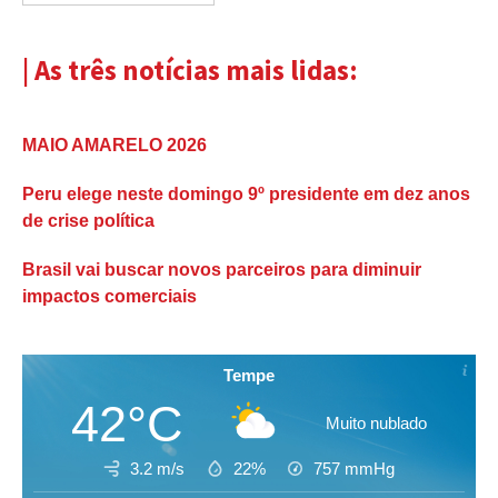
| As três notícias mais lidas:
MAIO AMARELO 2026
Peru elege neste domingo 9º presidente em dez anos
de crise política
Brasil vai buscar novos parceiros para diminuir
impactos comerciais
Tempe
42°C
Muito nublado
3.2 m/s
22%
757
mmHg