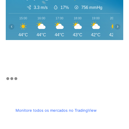
3.3 m/s
17%
756
mmHg
15:00
16:00
17:00
18:00
19:00
20:00
‹
›
44°C
44°C
44°C
43°C
42°C
42°C
Monitore todos os mercados no TradingView