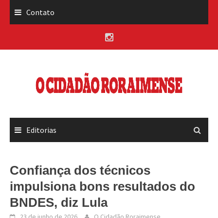
Skip
Contato
to
content
Editorias
Confiança dos técnicos
impulsiona bons resultados do
BNDES, diz Lula
23 de junho de 2026
O Cidadão Roraimense