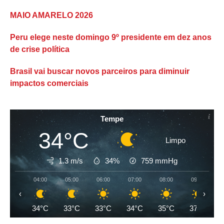
MAIO AMARELO 2026
Peru elege neste domingo 9º presidente em dez anos
de crise política
Brasil vai buscar novos parceiros para diminuir
impactos comerciais
Tempe
34°C
Limpo
1.3 m/s
34%
759
mmHg
04:00
05:00
06:00
07:00
08:00
09:00
‹
›
34°C
33°C
33°C
34°C
35°C
37°C