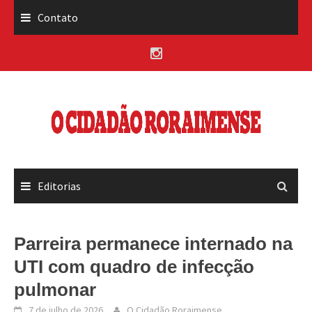
Skip
Contato
to
content
Editorias
Parreira permanece internado na
UTI com quadro de infecção
pulmonar
7 de julho de 2026
O Cidadão Roraimense