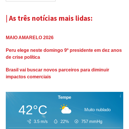
| As três notícias mais lidas:
MAIO AMARELO 2026
Peru elege neste domingo 9º presidente em dez anos
de crise política
Brasil vai buscar novos parceiros para diminuir
impactos comerciais
Tempe
42°C
Muito nublado
3.5 m/s
22%
757
mmHg