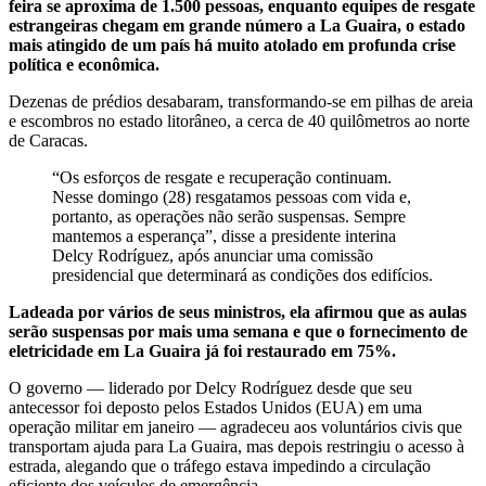
feira se aproxima de 1.500 pessoas, enquanto equipes de resgate
estrangeiras chegam em grande número a La Guaira, o estado
mais atingido de um país há muito atolado em profunda crise
política e econômica.
Dezenas de prédios desabaram, transformando-se em pilhas de areia
e escombros no estado litorâneo, a cerca de 40 quilômetros ao norte
de Caracas.
“Os esforços de resgate e recuperação continuam.
Nesse domingo (28) resgatamos pessoas com vida e,
portanto, as operações não serão suspensas. Sempre
mantemos a esperança”, disse a presidente interina
Delcy Rodríguez, após anunciar uma comissão
presidencial que determinará as condições dos edifícios.
Ladeada por vários de seus ministros, ela afirmou que as aulas
serão suspensas por mais uma semana e que o fornecimento de
eletricidade em La Guaira já foi restaurado em 75%.
O governo — liderado por Delcy Rodríguez desde que seu
antecessor foi deposto pelos Estados Unidos (EUA) em uma
operação militar em janeiro — agradeceu aos voluntários civis que
transportam ajuda para La Guaira, mas depois restringiu o acesso à
estrada, alegando que o tráfego estava impedindo a circulação
eficiente dos veículos de emergência.