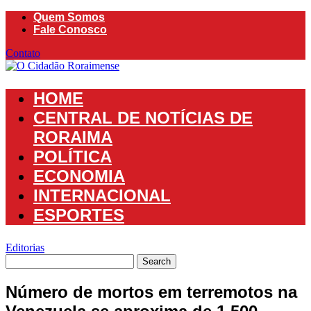
Skip
Quem Somos
to
Fale Conosco
content
Contato
HOME
CENTRAL DE NOTÍCIAS DE
RORAIMA
POLÍTICA
ECONOMIA
INTERNACIONAL
ESPORTES
Editorias
Número de mortos em terremotos na