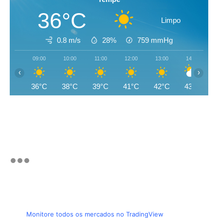
36°C
Limpo
0.8 m/s
28%
759
mmHg
09:00
10:00
11:00
12:00
13:00
14:00
‹
›
36°C
38°C
39°C
41°C
42°C
43°C
Monitore todos os mercados no TradingView