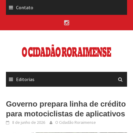
Skip
Contato
to
content
Editorias
Governo prepara linha de crédito
para motociclistas de aplicativos
8 de junho de 2026
O Cidadão Roraimense