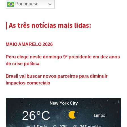
Portuguese
| As três notícias mais lidas:
MAIO AMARELO 2026
Peru elege neste domingo 9º presidente em dez anos
de crise política
Brasil vai buscar novos parceiros para diminuir
impactos comerciais
New York City
26°C
Limpo
1.5 m/s
87%
765
mmHg