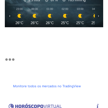
23:00
00:00
01:00
02:00
03:00
04:00
‹
›
26°C
26°C
26°C
25°C
25°C
25°C
Monitore todos os mercados no TradingView