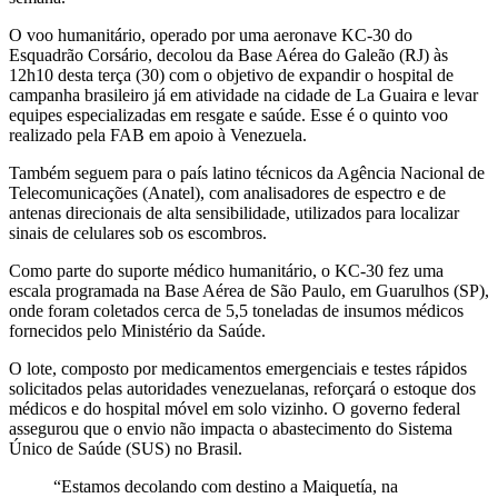
O voo humanitário, operado por uma aeronave KC-30 do
Esquadrão Corsário, decolou da Base Aérea do Galeão (RJ) às
12h10 desta terça (30) com o objetivo de expandir o hospital de
campanha brasileiro já em atividade na cidade de La Guaira e levar
equipes especializadas em resgate e saúde. Esse é o quinto voo
realizado pela FAB em apoio à Venezuela.
Também seguem para o país latino técnicos da Agência Nacional de
Telecomunicações (Anatel), com analisadores de espectro e de
antenas direcionais de alta sensibilidade, utilizados para localizar
sinais de celulares sob os escombros.
Como parte do suporte médico humanitário, o KC-30 fez uma
escala programada na Base Aérea de São Paulo, em Guarulhos (SP),
onde foram coletados cerca de 5,5 toneladas de insumos médicos
fornecidos pelo Ministério da Saúde.
O lote, composto por medicamentos emergenciais e testes rápidos
solicitados pelas autoridades venezuelanas, reforçará o estoque dos
médicos e do hospital móvel em solo vizinho. O governo federal
assegurou que o envio não impacta o abastecimento do Sistema
Único de Saúde (SUS) no Brasil.
“Estamos decolando com destino a Maiquetía, na