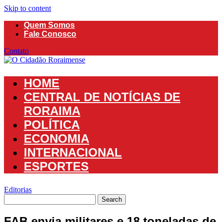
Skip to content
Quem Somos
Fale Conosco
Contato
HOME
CENTRAL DE NOTÍCIAS DE
RORAIMA
POLÍTICA
ECONOMIA
INTERNACIONAL
ESPORTES
Editorias
FAB envia militares e 18 toneladas de