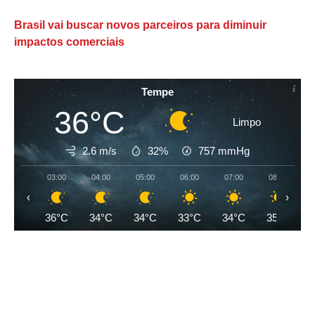
Brasil vai buscar novos parceiros para diminuir
impactos comerciais
Tempe
36°C
Limpo
2.6 m/s
32%
757
mmHg
03:00
04:00
05:00
06:00
07:00
08:00
‹
›
36°C
34°C
34°C
33°C
34°C
35°C