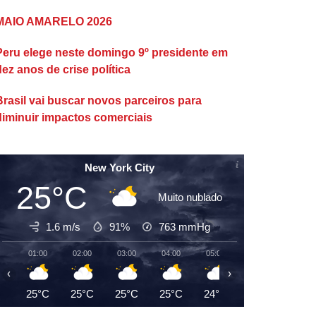
MAIO AMARELO 2026
Peru elege neste domingo 9º presidente em
dez anos de crise política
Brasil vai buscar novos parceiros para
diminuir impactos comerciais
New York City
25°C
Muito nublado
1.6 m/s
91%
763
mmHg
01:00
02:00
03:00
04:00
05:00
06:00
07:00
‹
›
25°C
25°C
25°C
25°C
24°C
24°C
24°C