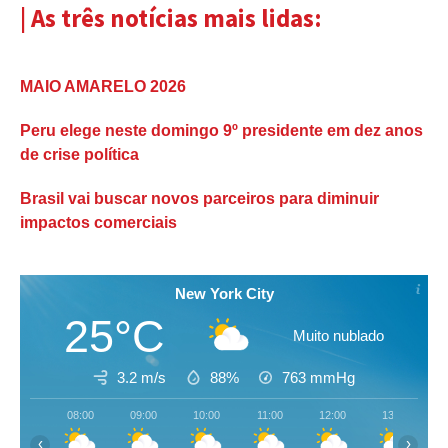
| As três notícias mais lidas:
MAIO AMARELO 2026
Peru elege neste domingo 9º presidente em dez anos
de crise política
Brasil vai buscar novos parceiros para diminuir
impactos comerciais
New York City
25°C
Muito nublado
3.2 m/s
88%
763
mmHg
08:00
09:00
10:00
11:00
12:00
13:00
‹
›