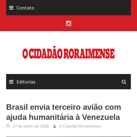
Skip
Contato
to
content
Editorias
Brasil envia terceiro avião com
ajuda humanitária à Venezuela
27 de junho de 2026
O Cidadão Roraimense