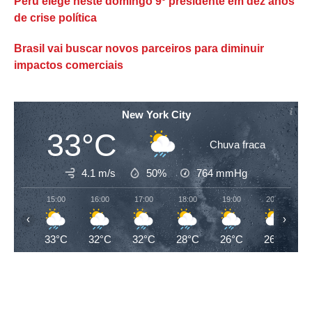
Peru elege neste domingo 9º presidente em dez anos
de crise política
Brasil vai buscar novos parceiros para diminuir
impactos comerciais
New York City
33°C
Chuva fraca
4.1 m/s
50%
764
mmHg
15:00
16:00
17:00
18:00
19:00
20:00
‹
›
33°C
32°C
32°C
28°C
26°C
26°C