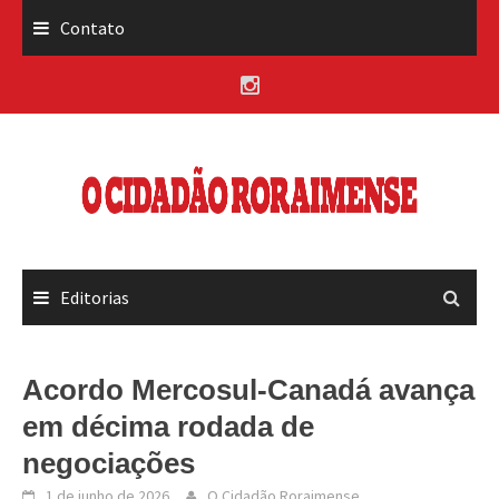
Skip
Contato
to
content
Editorias
Acordo Mercosul-Canadá avança
em décima rodada de
negociações
1 de junho de 2026
O Cidadão Roraimense