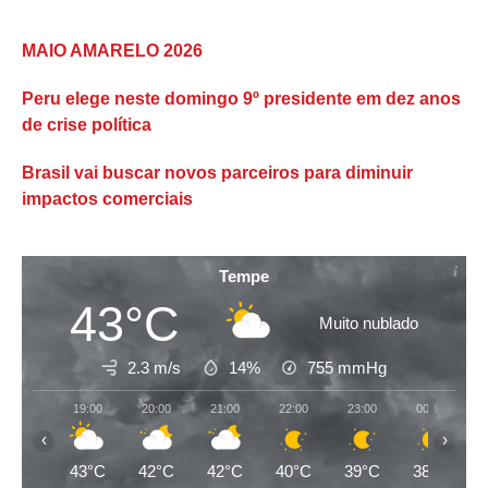
MAIO AMARELO 2026
Peru elege neste domingo 9º presidente em dez anos
de crise política
Brasil vai buscar novos parceiros para diminuir
impactos comerciais
Tempe
43°C
Muito nublado
2.3 m/s
14%
755
mmHg
19:00
20:00
21:00
22:00
23:00
00:00
‹
›
43°C
42°C
42°C
40°C
39°C
38°C