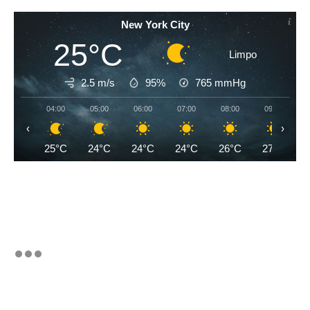
New York City
25°C
Limpo
2.5 m/s
95%
765
mmHg
04:00
05:00
06:00
07:00
08:00
09:00
‹
›
25°C
24°C
24°C
24°C
26°C
27°C