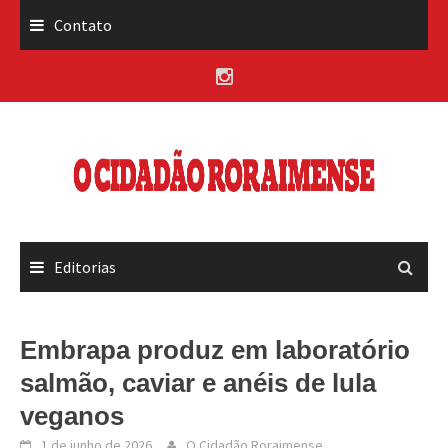
Skip
Contato
to
content
Editorias
Embrapa produz em laboratório
salmão, caviar e anéis de lula
veganos
1 de junho de 2026
O Cidadão Roraimense