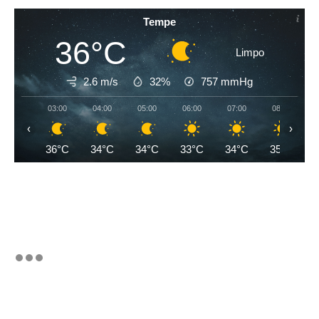
Tempe
36°C
Limpo
2.6 m/s
32%
757
mmHg
03:00
04:00
05:00
06:00
07:00
08:00
‹
›
36°C
34°C
34°C
33°C
34°C
35°C