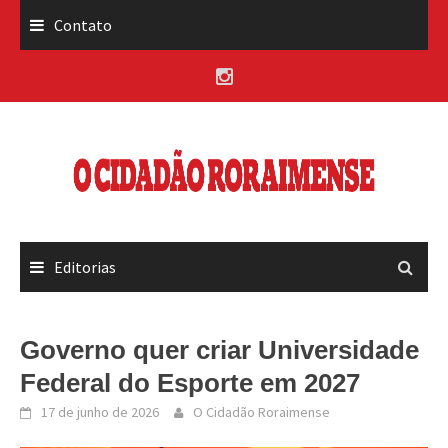
Skip
Contato
to
content
Editorias
Governo quer criar Universidade
Federal do Esporte em 2027
17 de junho de 2026
O Cidadão Roraimense