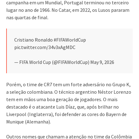
campanha em um Mundial, Portugal terminou no terceiro
lugar no ano de 1966. No Catar, em 2022, os Lusos pararam
nas quartas de final.
Cristiano Ronaldo #FIFAWorldCup
pic.twitter.com/34v3xAgMDC
— FIFA World Cup (@FIFAWorldCup) May 9, 2026
Porém, o time de CR7 tem um forte adversário no Grupo K,
a seleção colombiana. O técnico argentino Néstor Lorenzo
tem em mãos uma boa geração de jogadores. O mais
destacado é o atacante Luis Díaz, que, após brilhar no
Liverpool (Inglaterra), foi defender as cores do Bayern de
Munique (Alemanha).
Outros nomes que chamam a atenção no time da Colômbia