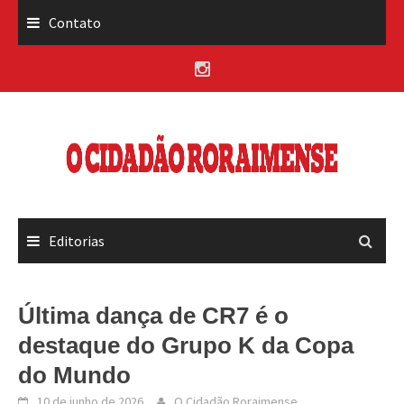
Skip
Contato
to
content
Editorias
Última dança de CR7 é o
destaque do Grupo K da Copa
do Mundo
10 de junho de 2026
O Cidadão Roraimense