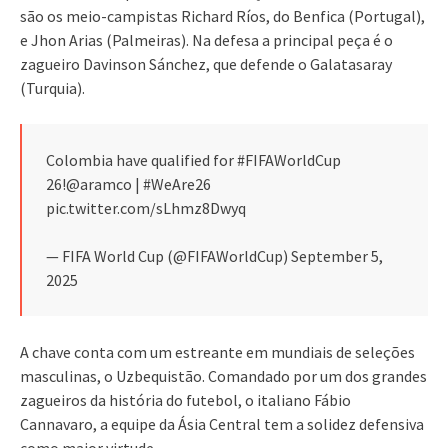
são os meio-campistas Richard Ríos, do Benfica (Portugal),
e Jhon Arias (Palmeiras). Na defesa a principal peça é o
zagueiro Davinson Sánchez, que defende o Galatasaray
(Turquia).
Colombia have qualified for #FIFAWorldCup
26!@aramco | #WeAre26
pic.twitter.com/sLhmz8Dwyq
— FIFA World Cup (@FIFAWorldCup) September 5,
2025
A chave conta com um estreante em mundiais de seleções
masculinas, o Uzbequistão. Comandado por um dos grandes
zagueiros da história do futebol, o italiano Fábio
Cannavaro, a equipe da Ásia Central tem a solidez defensiva
como maior virtude.