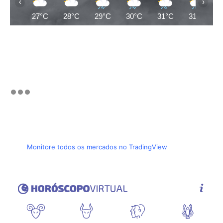
‹
›
27°C
28°C
29°C
30°C
31°C
31°C
Monitore todos os mercados no TradingView