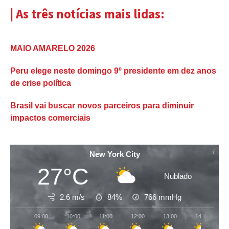
| As três notícias mais lidas:
MAIO AMARELO 2026
Peru elege neste domingo 9º presidente em dez anos
de crise política
Brasil vai buscar novos parceiros para diminuir
impactos comerciais
New York City
27°C
Nublado
2.6 m/s
84%
766
mmHg
09:00
10:00
11:00
12:00
13:00
14:00