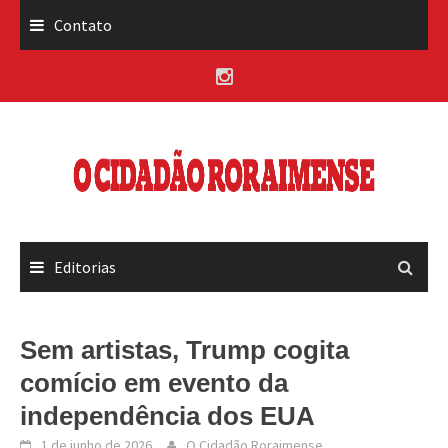
Skip
Contato
to
content
Editorias
Sem artistas, Trump cogita
comício em evento da
independência dos EUA
1 de junho de 2026
O Cidadão Roraimense