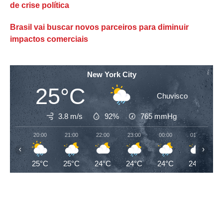
de crise política
Brasil vai buscar novos parceiros para diminuir
impactos comerciais
New York City
25°C
Chuvisco
3.8 m/s
92%
765
mmHg
20:00
21:00
22:00
23:00
00:00
01:00
‹
›
25°C
25°C
24°C
24°C
24°C
24°C