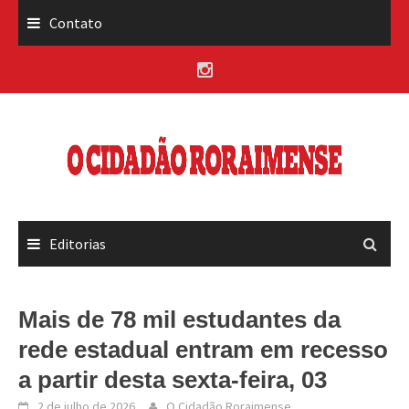
Skip
Contato
to
content
Editorias
Mais de 78 mil estudantes da
rede estadual entram em recesso
a partir desta sexta-feira, 03
2 de julho de 2026
O Cidadão Roraimense