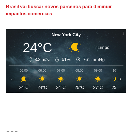
Brasil vai buscar novos parceiros para diminuir
impactos comerciais
New York City
24°C
Limpo
3.2 m/s
91%
761
mmHg
05:00
06:00
07:00
08:00
09:00
10:00
‹
›
24°C
24°C
24°C
25°C
27°C
29°C