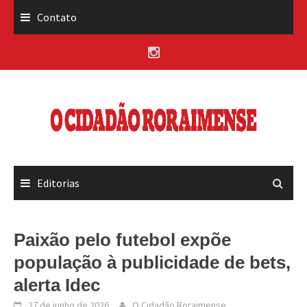
Skip
Contato
to
content
Editorias
Paixão pelo futebol expõe
população à publicidade de bets,
alerta Idec
27 de junho de 2026
O Cidadão Roraimense