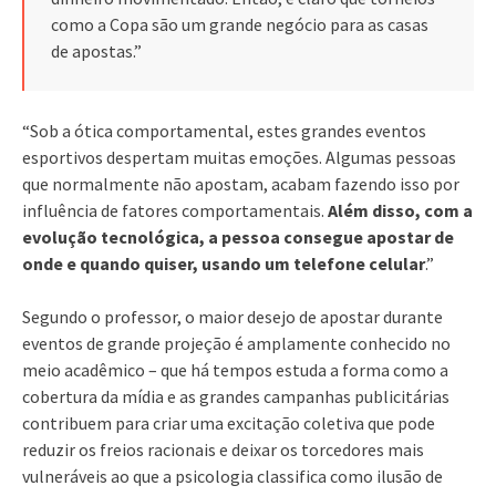
como a Copa são um grande negócio para as casas
de apostas.”
“Sob a ótica comportamental, estes grandes eventos
esportivos despertam muitas emoções. Algumas pessoas
que normalmente não apostam, acabam fazendo isso por
influência de fatores comportamentais.
Além disso, com a
evolução tecnológica, a pessoa consegue apostar de
onde e quando quiser, usando um telefone celular
.”
Segundo o professor, o maior desejo de apostar durante
eventos de grande projeção é amplamente conhecido no
meio acadêmico – que há tempos estuda a forma como a
cobertura da mídia e as grandes campanhas publicitárias
contribuem para criar uma excitação coletiva que pode
reduzir os freios racionais e deixar os torcedores mais
vulneráveis ao que a psicologia classifica como ilusão de