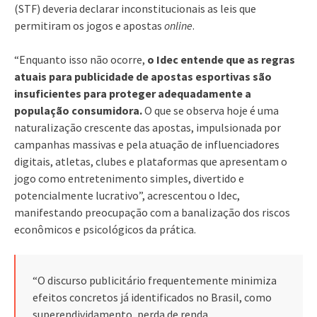
(STF) deveria declarar inconstitucionais as leis que
permitiram os jogos e apostas
online
.
“Enquanto isso não ocorre,
o Idec entende que as regras
atuais para publicidade de apostas esportivas são
insuficientes para proteger adequadamente a
população consumidora.
O que se observa hoje é uma
naturalização crescente das apostas, impulsionada por
campanhas massivas e pela atuação de influenciadores
digitais, atletas, clubes e plataformas que apresentam o
jogo como entretenimento simples, divertido e
potencialmente lucrativo”, acrescentou o Idec,
manifestando preocupação com a banalização dos riscos
econômicos e psicológicos da prática.
“O discurso publicitário frequentemente minimiza
efeitos concretos já identificados no Brasil, como
superendividamento, perda de renda,