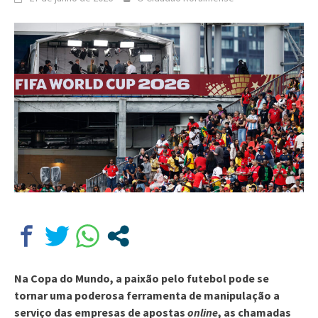
Na Copa do Mundo, a paixão pelo futebol pode se
tornar uma poderosa ferramenta de manipulação a
serviço das empresas de apostas
online
, as chamadas