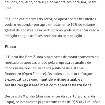
equipes, em 2022, para 48; e de 64 partidas para 104, neste
ano.
Segundo estimativas do setor, os apostadores brasileiros
podem responder por aproximadamente 10% do volume
global de apostas. Essa participação pode aumentar caso a
seleção chegue às fases decisivas da competição.
Placar
O Placar das Bets é uma plataforma de monitoramento do
mercado de apostas criado pela empresa de análise de
dados Klavi, que utiliza dados públicos do sistema
financeiro (Open Finance). Os dados do placar reforçam
a expectativa de que,
mantido o ritmo atual, os
brasileiros gastarão mais com apostas nesta Copa.
Desde o dia 9 junho (dois dias antes da abertura oficial da
Copa), os brasileiros já gastaram cerca de R$ 530,21 milhões