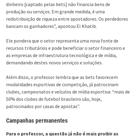
dinheiro [captado pelas bets] não financia bens de
produção ou serviços. Em grande medida, é uma
redistribuição de riqueza entre apostadores. Os perdedores
bancam os ganhadores”, apontou El Khatib.
Ele pondera que o setor representa uma nova fonte de
recursos tributários e pode beneficiar o setor financeiro e
as empresas de infraestrutura tecnológica e de mídia,
demandando destes novos serviços e soluções.
Além disso, o professor lembra que as bets favorecem
modalidades esportivas de competição, já patrocinam
clubes, campeonatos e veículos de mídia esportiva: “mais de
50% dos clubes de futebol brasileiro são, hoje,
patrocinados por casas de apostas”.
Campanhas permanentes
Para o professor, a questão já não é mais proibir as