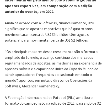
apostas esportivas, em comparação com a edição
anterior do evento, em 2022.
Ainda de acordo com a Softswiss, financeiramente, isto
significa que as apostas esportivas que há quatro anos
movimentaram cerca de US$ 35 bilhões têm agora o
potencial para movimentar cerca de US$ 52 bilhões.
“Os principais motores desse crescimento são o formato
ampliado do torneio, o avanço contínuo dos mercados
regulamentados de apostas, as melhorias na experiência de
apostas móveis e a capacidade única da Copa do Mundo de
atrair apostadores frequentes e ocasionais em todo o
mundo”, apontou, em nota, o diretor de Operações da
Softswiss, Alexander Kamenetsky.
A Federação Internacional de Futebol (Fifa) ampliou o
formato do campeonato na edição de 2026, passando de 32