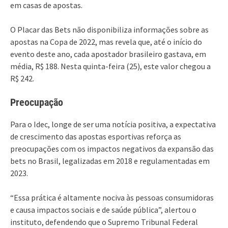
em casas de apostas.
O Placar das Bets não disponibiliza informações sobre as
apostas na Copa de 2022, mas revela que, até o início do
evento deste ano, cada apostador brasileiro gastava, em
média, R$ 188. Nesta quinta-feira (25), este valor chegou a
R$ 242.
Preocupação
Para o Idec, longe de ser uma notícia positiva, a expectativa
de crescimento das apostas esportivas reforça as
preocupações com os impactos negativos da expansão das
bets no Brasil, legalizadas em 2018 e regulamentadas em
2023.
“Essa prática é altamente nociva às pessoas consumidoras
e causa impactos sociais e de saúde pública”, alertou o
instituto, defendendo que o Supremo Tribunal Federal