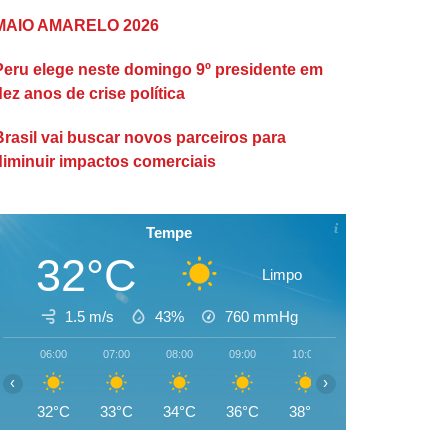
MAIO AMARELO 2026
Peru elege neste domingo 9º presidente em
dez anos de crise política
Brasil vai buscar novos parceiros para
diminuir impactos comerciais
Tempe
32°C
Limpo
1.5 m/s
43%
760
mmHg
06:00
07:00
08:00
09:00
10:00
11:00
12:00
‹
›
32°C
33°C
34°C
36°C
38°C
40°C
41°C