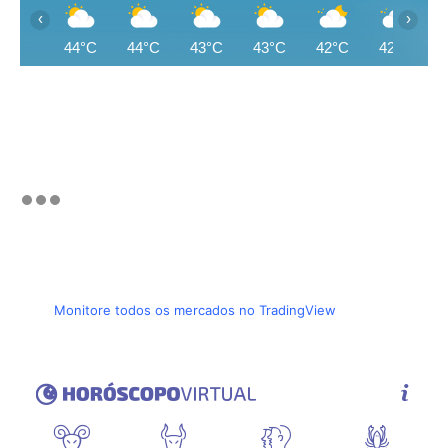
‹
›
44°C
44°C
43°C
43°C
42°C
42°C
Monitore todos os mercados no TradingView