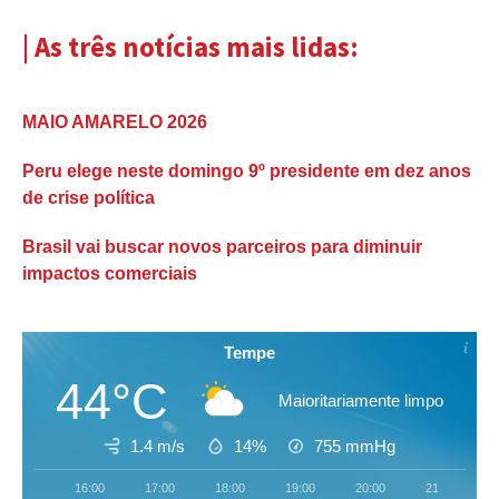
| As três notícias mais lidas:
MAIO AMARELO 2026
Peru elege neste domingo 9º presidente em dez anos
de crise política
Brasil vai buscar novos parceiros para diminuir
impactos comerciais
Tempe
44°C
Maioritariamente limpo
1.4 m/s
14%
755
mmHg
16:00
17:00
18:00
19:00
20:00
21:00