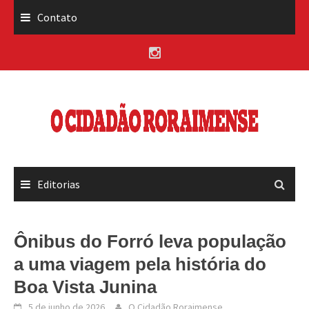
Skip
Contato
to
content
Editorias
Ônibus do Forró leva população
a uma viagem pela história do
Boa Vista Junina
5 de junho de 2026
O Cidadão Roraimense