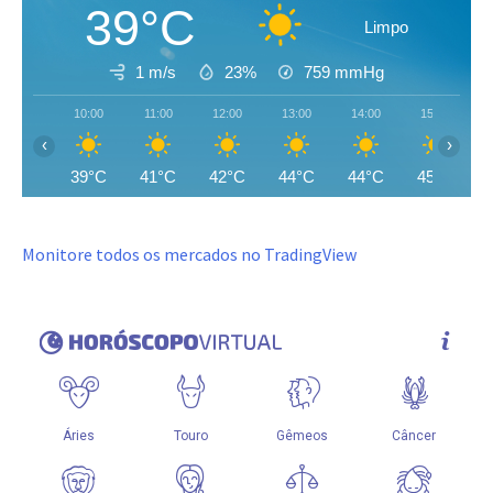
39°C
Limpo
1 m/s
23%
759
mmHg
10:00
11:00
12:00
13:00
14:00
15:00
‹
›
39°C
41°C
42°C
44°C
44°C
45°C
Monitore todos os mercados no TradingView