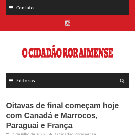
Skip
Contato
to
content
Editorias
Oitavas de final começam hoje
com Canadá e Marrocos,
Paraguai e França
4 de julho de 2026
O Cidadão Roraimense