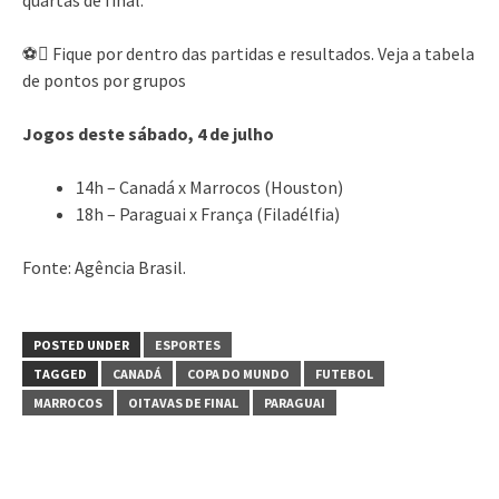
⚽ Fique por dentro das partidas e resultados. Veja a tabela
de pontos por grupos
Jogos deste sábado, 4 de julho
14h – Canadá x Marrocos (Houston)
18h – Paraguai x França (Filadélfia)
Fonte: Agência Brasil.
POSTED UNDER
ESPORTES
TAGGED
CANADÁ
COPA DO MUNDO
FUTEBOL
MARROCOS
OITAVAS DE FINAL
PARAGUAI