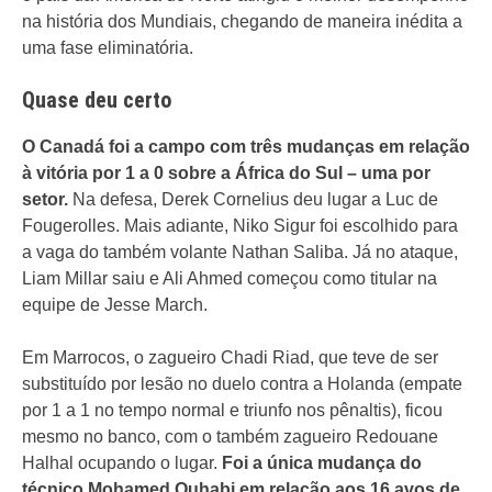
na história dos Mundiais, chegando de maneira inédita a
uma fase eliminatória.
Quase deu certo
O Canadá foi a campo com três mudanças em relação
à vitória por 1 a 0 sobre a África do Sul – uma por
setor.
Na defesa, Derek Cornelius deu lugar a Luc de
Fougerolles. Mais adiante, Niko Sigur foi escolhido para
a vaga do também volante Nathan Saliba. Já no ataque,
Liam Millar saiu e Ali Ahmed começou como titular na
equipe de Jesse March.
Em Marrocos, o zagueiro Chadi Riad, que teve de ser
substituído por lesão no duelo contra a Holanda (empate
por 1 a 1 no tempo normal e triunfo nos pênaltis), ficou
mesmo no banco, com o também zagueiro Redouane
Halhal ocupando o lugar.
Foi a única mudança do
técnico Mohamed Ouhabi em relação aos 16 avos de