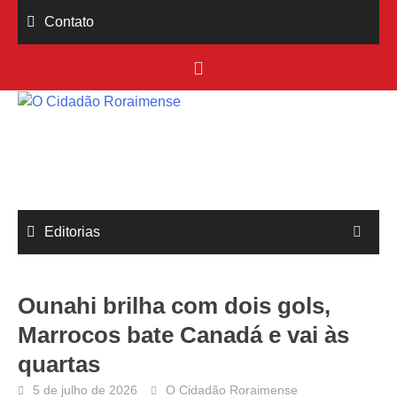
Skip
Contato
to
content
Editorias
Ounahi brilha com dois gols,
Marrocos bate Canadá e vai às
quartas
5 de julho de 2026
O Cidadão Roraimense