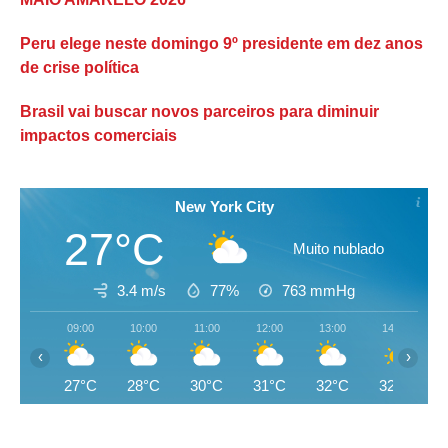
Peru elege neste domingo 9º presidente em dez anos
de crise política
Brasil vai buscar novos parceiros para diminuir
impactos comerciais
New York City
27°C
Muito nublado
3.4 m/s
77%
763
mmHg
09:00
10:00
11:00
12:00
13:00
14:00
‹
›
27°C
28°C
30°C
31°C
32°C
32°C