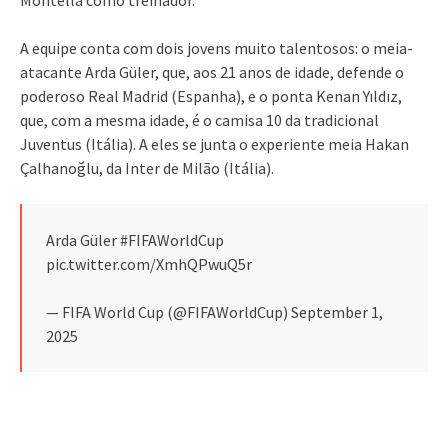
A equipe conta com dois jovens muito talentosos: o meia-
atacante Arda Güler, que, aos 21 anos de idade, defende o
poderoso Real Madrid (Espanha), e o ponta Kenan Yıldız,
que, com a mesma idade, é o camisa 10 da tradicional
Juventus (Itália). A eles se junta o experiente meia Hakan
Çalhanoğlu, da Inter de Milão (Itália).
Arda Güler #FIFAWorldCup
pic.twitter.com/XmhQPwuQ5r
— FIFA World Cup (@FIFAWorldCup) September 1,
2025