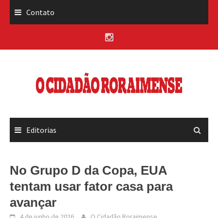
Skip
Contato
to
content
Editorias
No Grupo D da Copa, EUA
tentam usar fator casa para
avançar
4 de junho de 2026
O Cidadão Roraimense