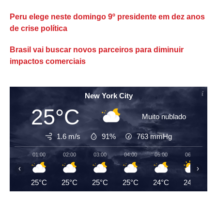
Peru elege neste domingo 9º presidente em dez anos
de crise política
Brasil vai buscar novos parceiros para diminuir
impactos comerciais
New York City
25°C
Muito nublado
1.6 m/s
91%
763
mmHg
01:00
02:00
03:00
04:00
05:00
06:00
‹
›
25°C
25°C
25°C
25°C
24°C
24°C