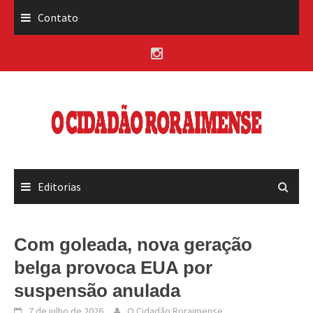
Skip
Contato
to
content
Editorias
Com goleada, nova geração
belga provoca EUA por
suspensão anulada
7 de julho de 2026
O Cidadão Roraimense