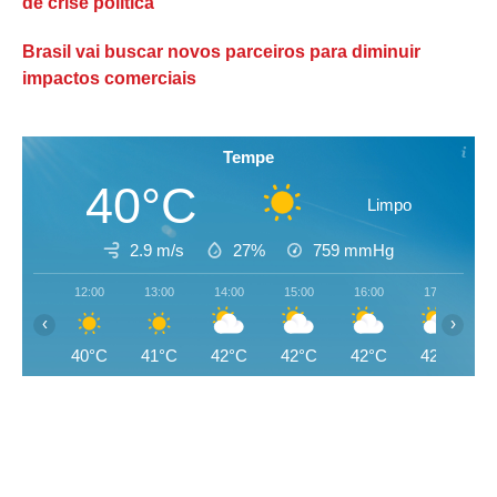
de crise política
Brasil vai buscar novos parceiros para diminuir
impactos comerciais
Tempe
40°C
Limpo
2.9 m/s
27%
759
mmHg
12:00
13:00
14:00
15:00
16:00
17:00
‹
›
40°C
41°C
42°C
42°C
42°C
42°C