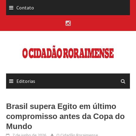
Skip
Contato
to
content
Editorias
Brasil supera Egito em último
compromisso antes da Copa do
Mundo
7 de junho de 2026
O Cidadão Roraimense