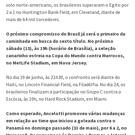
solo norte-americano, os brasileiros superaram o Egito por
2 a 1 no Huntington Bank Field, em Cleveland, diante de
mais de 64 mil torcedores.
O próximo compromisso do Brasil já será o primeiro da
caminhada em busca do sexto título. No próximo
sábado (13), às 19h (horário de Brasília), a seleção
canarinho estreia na Copa do Mundo contra Marrocos,
no MetLife Stadium, em Nova Jersey.
No dia 19 de junho, às 21h30, o confronto será diante do
Haiti, no Lincoln Financial Field, na Filadélfia. No dia 24, os
brasileiros finalizam a participação no Grupo C contra a
Escócia, às 19h, no Hard Rock Stadium, em Miami.
Como esperado, Ancelotti promoveu várias mudanças
em relação ao time que iniciou a goleada contra o
Panamá no domingo passado (31 de maio), por 6 a 2, no
Maracanã. Os zagueiros Léo Pereira e Bremer, o lateral-