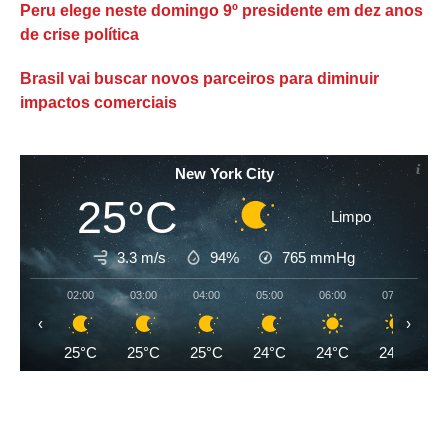
Peru elege neste domingo 9º presidente em dez anos
de crise política
Brasil vai buscar novos parceiros para diminuir
impactos comerciais
New York City
25°C
Limpo
3.3 m/s
94%
765
mmHg
02:00
03:00
04:00
05:00
06:00
07:00
‹
›
25°C
25°C
25°C
24°C
24°C
24°C