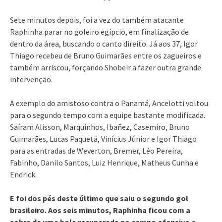
Sete minutos depois, foi a vez do também atacante
Raphinha parar no goleiro egípcio, em finalização de
dentro da área, buscando o canto direito. Já aos 37, Igor
Thiago recebeu de Bruno Guimarães entre os zagueiros e
também arriscou, forçando Shobeir a fazer outra grande
intervenção.
A exemplo do amistoso contra o Panamá, Ancelotti voltou
para o segundo tempo com a equipe bastante modificada.
Saíram Alisson, Marquinhos, Ibañez, Casemiro, Bruno
Guimarães, Lucas Paquetá, Vinícius Júnior e Igor Thiago
para as entradas de Weverton, Bremer, Léo Pereira,
Fabinho, Danilo Santos, Luiz Henrique, Matheus Cunha e
Endrick.
E foi dos pés deste último que saiu o segundo gol
brasileiro. Aos seis minutos, Raphinha ficou com a
sobra de uma bola recuperada no campo ofensivo e