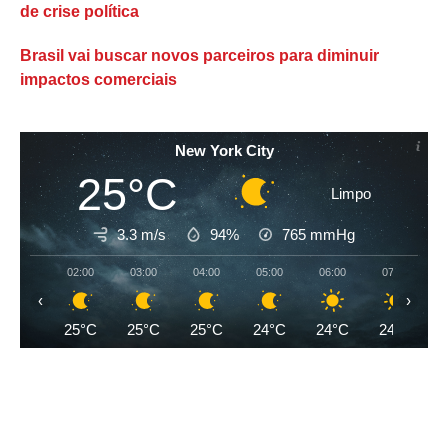
de crise política
Brasil vai buscar novos parceiros para diminuir
impactos comerciais
New York City
25°C
Limpo
3.3 m/s
94%
765
mmHg
02:00
03:00
04:00
05:00
06:00
07:00
‹
›
25°C
25°C
25°C
24°C
24°C
24°C