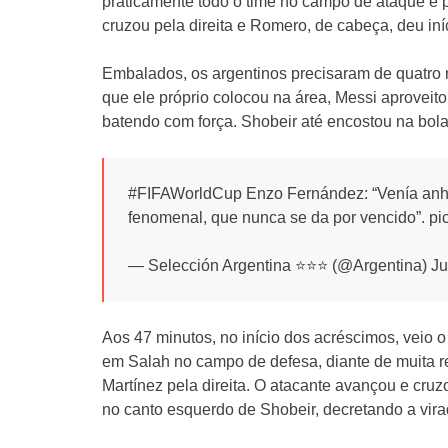
praticamente todo o time no campo de ataque e p
cruzou pela direita e Romero, de cabeça, deu iní
Embalados, os argentinos precisaram de quatro
que ele próprio colocou na área, Messi aproveito
batendo com força. Shobeir até encostou na bola,
#FIFAWorldCup Enzo Fernández: “Venía anhe
fenomenal, que nunca se da por vencido”. pi
— Selección Argentina ⭐⭐⭐ (@Argentina) Ju
Aos 47 minutos, no início dos acréscimos, veio 
em Salah no campo de defesa, diante de muita r
Martínez pela direita. O atacante avançou e cr
no canto esquerdo de Shobeir, decretando a vira