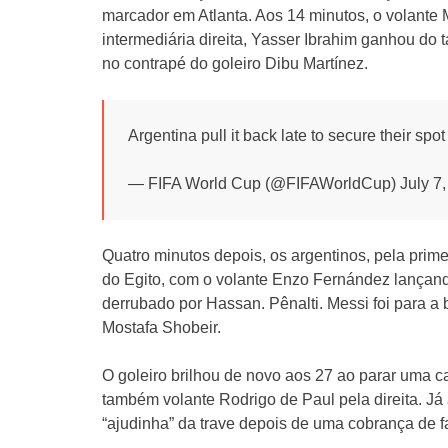
marcador em Atlanta. Aos 14 minutos, o volante 
intermediária direita, Yasser Ibrahim ganhou do
no contrapé do goleiro Dibu Martínez.
Argentina pull it back late to secure their spo
— FIFA World Cup (@FIFAWorldCup) July 7,
Quatro minutos depois, os argentinos, pela prim
do Egito, com o volante Enzo Fernández lançando 
derrubado por Hassan. Pênalti. Messi foi para a 
Mostafa Shobeir.
O goleiro brilhou de novo aos 27 ao parar uma c
também volante Rodrigo de Paul pela direita. Já
“ajudinha” da trave depois de uma cobrança de f