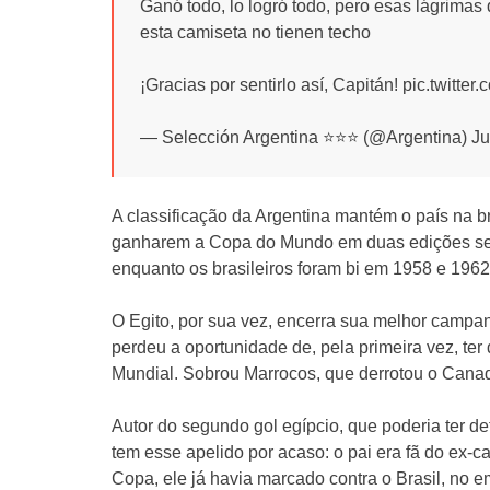
Ganó todo, lo logró todo, pero esas lágrima
esta camiseta no tienen techo
¡Gracias por sentirlo así, Capitán! pic.twit
— Selección Argentina ⭐⭐⭐ (@Argentina) Ju
A classificação da Argentina mantém o país na brig
ganharem a Copa do Mundo em duas edições segu
enquanto os brasileiros foram bi em 1958 e 1962
O Egito, por sua vez, encerra sua melhor campan
perdeu a oportunidade de, pela primeira vez, te
Mundial. Sobrou Marrocos, que derrotou o Canad
Autor do segundo gol egípcio, que poderia ter def
tem esse apelido por acaso: o pai era fã do ex-c
Copa, ele já havia marcado contra o Brasil, no e