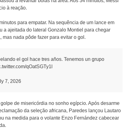
assou a levantar bolas na área. Aos 34 minutos, Messi
cio à reação.
 minutos para empatar. Na sequência de um lance em
u a ajeitada do lateral Gonzalo Montiel para chegar
 mas nada pôde fazer para evitar o gol.
lando el gol hace tres años. Tenemos un grupo
c.twitter.com/qOatSGTy1l
ly 7, 2026
o golpe de misericórdia no sonho egípcio. Após desarme
eclamação da seleção africana, Paredes lançou Lautaro
uzou na medida para o volante Enzo Fernández cabecear
da.