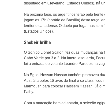
disputado em Cleveland (Estados Unidos), há u
Na próxima fase, os argentinos terão pela frent
jogam às 17h (horário de Brasília) desta terça
território canadense. O duelo por lugar nas semi
(Estados Unidos).
Shobeir brilha
O técnico Lionel Scaloni fez duas mudanças na f
Cabo Verde por 3 a 2. Na lateral esquerda, Facun
foi a entrada do volante Leandro Paredes na va
No Egito, Hossan Hassan também promoveu duas
Austrália pelos 16 avos de final e se classificou
Marmoush para colocar Haissem Hassan. Já o m
Fathy.
Com a marcação bem adiantada, a seleção egípcia