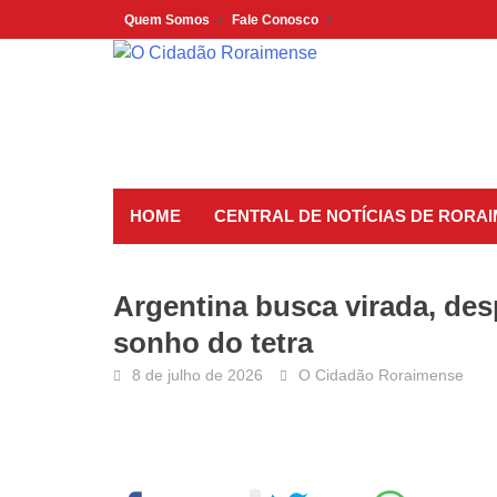
Skip
Quem Somos
Fale Conosco
to
content
HOME
CENTRAL DE NOTÍCIAS DE RORA
Argentina busca virada, de
sonho do tetra
8 de julho de 2026
O Cidadão Roraimense