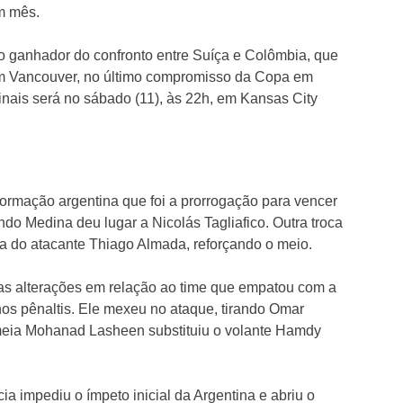
m mês.
e o ganhador do confronto entre Suíça e Colômbia, que
, em Vancouver, no último compromisso da Copa em
finais será no sábado (11), às 22h, em Kansas City
ormação argentina que foi a prorrogação para vencer
do Medina deu lugar a Nicolás Tagliafico. Outra troca
ga do atacante Thiago Almada, reforçando o meio.
 alterações em relação ao time que empatou com a
 nos pênaltis. Ele mexeu no ataque, tirando Omar
eia Mohanad Lasheen substituiu o volante Hamdy
 impediu o ímpeto inicial da Argentina e abriu o