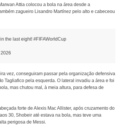
Marwan Attia colocou a bola na área desde a
 também zagueiro Lisandro Martínez pelo alto e cabeceou
t in the last eight! #FIFAWorldCup
 2026
eira vez, conseguiram passar pela organização defensiva
Tagliafico pela esquerda. O lateral invadiu a área e foi
bola, mas chutou mal, à meia altura, para defesa de
abeçada forte de Alexis Mac Allister, após cruzamento do
 aos 30, Shobeir até estava na bola, mas teve uma
alta perigosa de Messi.