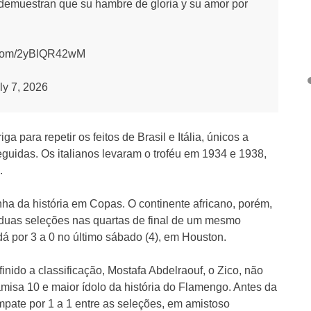
s demuestran que su hambre de gloria y su amor por
ter.com/2yBlQR42wM
ly 7, 2026
a para repetir os feitos de Brasil e Itália, únicos a
idas. Os italianos levaram o troféu em 1934 e 1938,
.
ha da história em Copas. O continente africano, porém,
r duas seleções nas quartas de final de um mesmo
á por 3 a 0 no último sábado (4), em Houston.
inido a classificação, Mostafa Abdelraouf, o Zico, não
amisa 10 e maior ídolo da história do Flamengo. Antes da
mpate por 1 a 1 entre as seleções, em amistoso