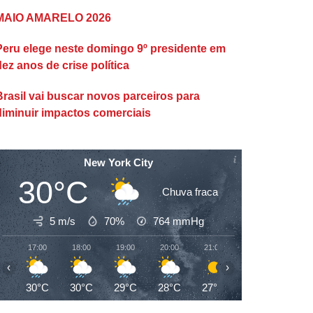
MAIO AMARELO 2026
Peru elege neste domingo 9º presidente em
dez anos de crise política
Brasil vai buscar novos parceiros para
diminuir impactos comerciais
New York City
30°C
Chuva fraca
5 m/s
70%
764
mmHg
17:00
18:00
19:00
20:00
21:00
22:00
23:00
‹
›
30°C
30°C
29°C
28°C
27°C
27°C
26°C