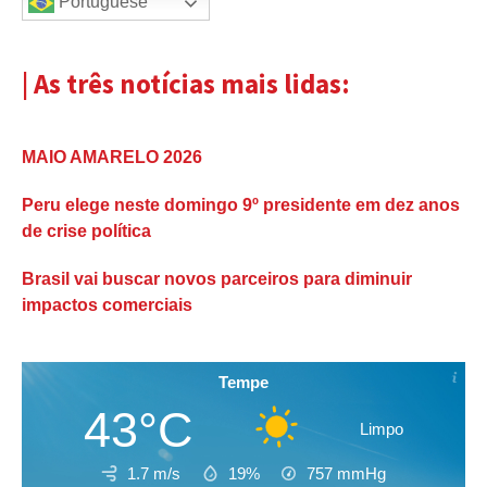
Portuguese
| As três notícias mais lidas:
MAIO AMARELO 2026
Peru elege neste domingo 9º presidente em dez anos
de crise política
Brasil vai buscar novos parceiros para diminuir
impactos comerciais
Tempe
43°C
Limpo
1.7 m/s
19%
757
mmHg