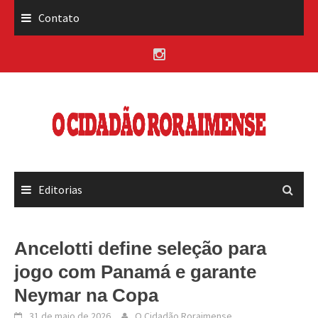
Skip
Contato
to
content
Editorias
Ancelotti define seleção para
jogo com Panamá e garante
Neymar na Copa
31 de maio de 2026
O Cidadão Roraimense