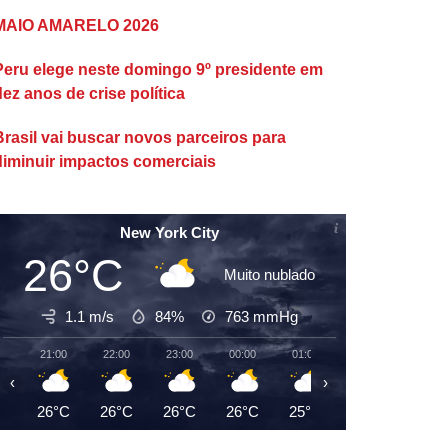
MAIO AMARELO 2026
Peru elege neste domingo 9º presidente em
dez anos de crise política
Brasil vai buscar novos parceiros para
diminuir impactos comerciais
New York City
26°C
Muito nublado
1.1 m/s
84%
763
mmHg
21:00
22:00
23:00
00:00
01:00
02:00
03:00
‹
›
26°C
26°C
26°C
26°C
25°C
25°C
25°C