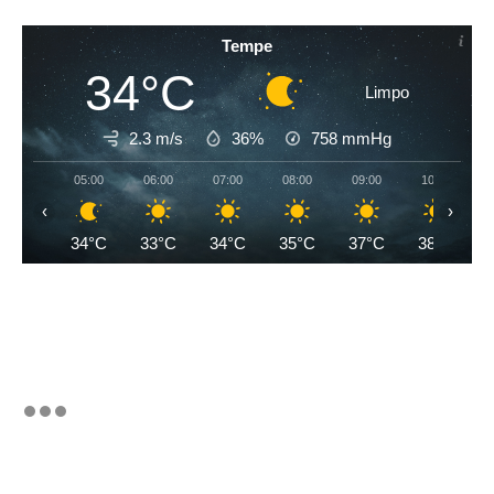
Tempe
34°C
Limpo
2.3 m/s
36%
758
mmHg
05:00
06:00
07:00
08:00
09:00
10:00
‹
›
34°C
33°C
34°C
35°C
37°C
38°C