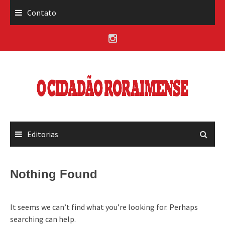
Skip
Contato
to
content
Editorias
Nothing Found
It seems we can’t find what you’re looking for. Perhaps
searching can help.