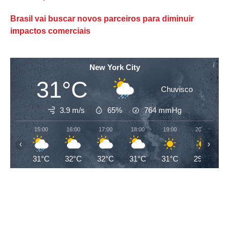
Brasil vai buscar novos parceiros para diminuir
impactos comerciais
New York City
31°C
Chuvisco
3.9 m/s
65%
764
mmHg
15:00
16:00
17:00
18:00
19:00
20:00
‹
›
31°C
32°C
32°C
31°C
31°C
29°C