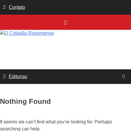
Skip
Contato
to
content
Editorias
Nothing Found
It seems we can’t find what you’re looking for. Perhaps
searching can help.