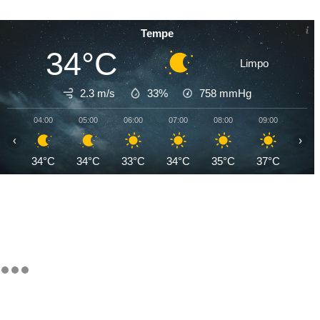
Tempe
34°C
Limpo
2.3 m/s
33%
758
mmHg
04:00
05:00
06:00
07:00
08:00
09:00
10:0
‹
›
34°C
34°C
33°C
34°C
35°C
37°C
38°