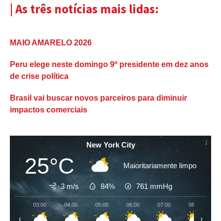
| As três notícias mais lidas:
MAIO AMARELO 2026
Peru elege neste domingo 9º presidente em dez anos
de crise política
Brasil vai buscar novos parceiros para diminuir
impactos comerciais
New York City
25°C
Maioritariamente limpo
3 m/s
84%
761
mmHg
03:00
04:00
05:00
06:00
07:00
08:00
‹
›