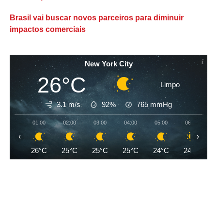
Brasil vai buscar novos parceiros para diminuir
impactos comerciais
New York City
26°C
Limpo
3.1 m/s
92%
765
mmHg
01:00
02:00
03:00
04:00
05:00
06:00
‹
›
26°C
25°C
25°C
25°C
24°C
24°C