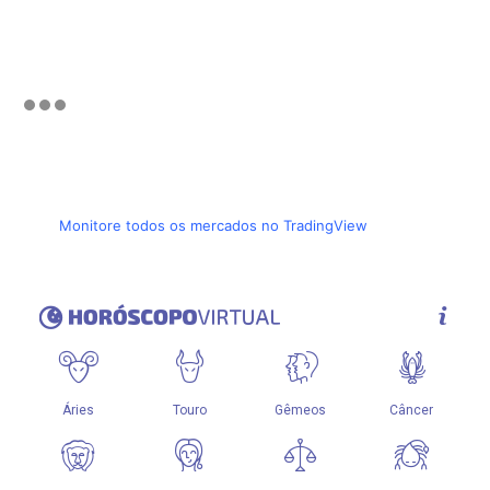
Monitore todos os mercados no TradingView