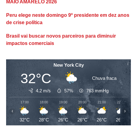
MAIO AMARELO 2026
Peru elege neste domingo 9º presidente em dez anos
de crise política
Brasil vai buscar novos parceiros para diminuir
impactos comerciais
New York City
32°C
Chuva fraca
4.2 m/s
57%
763
mmHg
17:00
18:00
19:00
20:00
21:00
22:00
‹
›
32°C
28°C
26°C
26°C
26°C
26°C