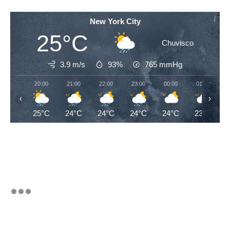
New York City
25°C
Chuvisco
3.9 m/s
93%
765
mmHg
20:00
21:00
22:00
23:00
00:00
01:00
‹
›
25°C
24°C
24°C
24°C
24°C
23°C