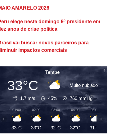
MAIO AMARELO 2026
Peru elege neste domingo 9º presidente em
dez anos de crise política
Brasil vai buscar novos parceiros para
diminuir impactos comerciais
Tempe
33°C
Muito nublado
1.7 m/s
45%
760
mmHg
01:00
02:00
03:00
04:00
05:00
06:00
07:00
‹
›
33°C
33°C
32°C
32°C
31°C
31°C
31°C