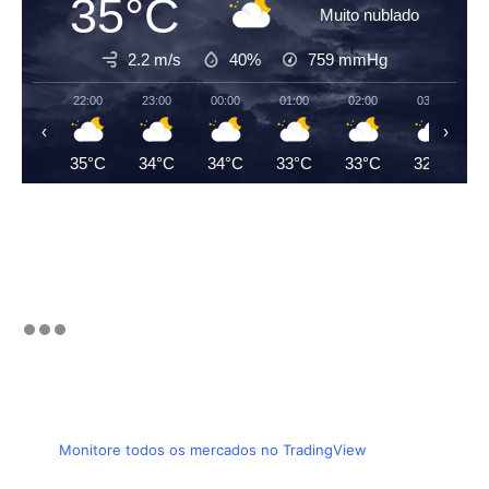
35°C
Muito nublado
2.2 m/s
40%
759
mmHg
22:00
23:00
00:00
01:00
02:00
03:00
‹
›
35°C
34°C
34°C
33°C
33°C
32°C
Monitore todos os mercados no TradingView