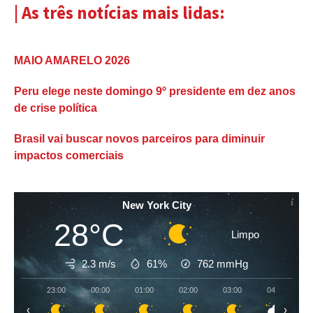
| As três notícias mais lidas:
MAIO AMARELO 2026
Peru elege neste domingo 9º presidente em dez anos
de crise política
Brasil vai buscar novos parceiros para diminuir
impactos comerciais
New York City
28°C
Limpo
2.3 m/s
61%
762
mmHg
23:00
00:00
01:00
02:00
03:00
04:00
‹
›