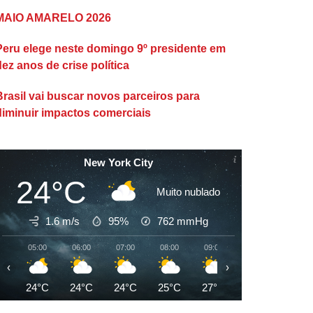
MAIO AMARELO 2026
Peru elege neste domingo 9º presidente em
dez anos de crise política
Brasil vai buscar novos parceiros para
diminuir impactos comerciais
New York City
24°C
Muito nublado
1.6 m/s
95%
762
mmHg
05:00
06:00
07:00
08:00
09:00
10:00
11:00
‹
›
24°C
24°C
24°C
25°C
27°C
28°C
29°C