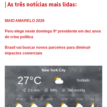
| As três notícias mais lidas:
MAIO AMARELO 2026
Peru elege neste domingo 9º presidente em dez anos
de crise política
Brasil vai buscar novos parceiros para diminuir
impactos comerciais
New York City
27°C
Nublado
2.6 m/s
84%
766
mmHg
09:00
10:00
11:00
12:00
13:00
14:00
‹
›