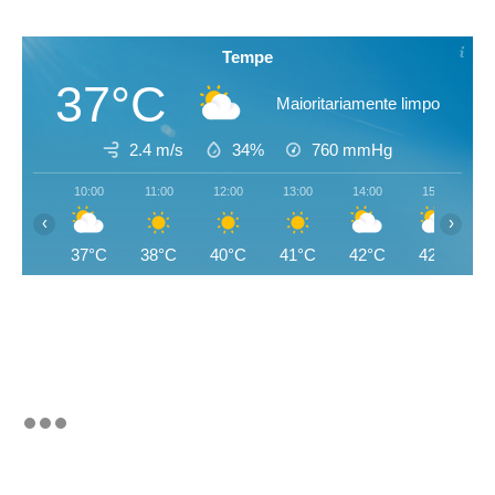
Tempe
37°C
Maioritariamente limpo
2.4 m/s
34%
760
mmHg
10:00
11:00
12:00
13:00
14:00
15:00
‹
›
37°C
38°C
40°C
41°C
42°C
42°C